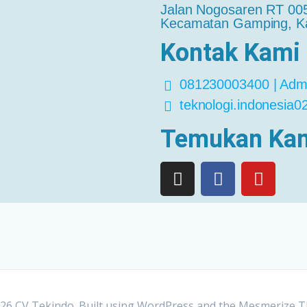
Jalan Nogosaren RT 005
Kecamatan Gamping, Ka
Kontak Kami
081230003400 | Adm
teknologi.indonesia
Temukan Ka
26 CV Tekindo. Built using WordPress and the
Mesmerize 