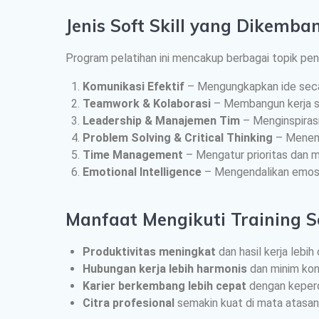
Jenis Soft Skill yang Dikemb
Program pelatihan ini mencakup berbagai topik penti
Komunikasi Efektif
– Mengungkapkan ide secara
Teamwork & Kolaborasi
– Membangun kerja sa
Leadership & Manajemen Tim
– Menginspirasi
Problem Solving & Critical Thinking
– Menemu
Time Management
– Mengatur prioritas dan m
Emotional Intelligence
– Mengendalikan emosi
Manfaat Mengikuti Training So
Produktivitas meningkat
dan hasil kerja lebih
Hubungan kerja lebih harmonis
dan minim konf
Karier berkembang lebih cepat
dengan keperca
Citra profesional
semakin kuat di mata atasan, 