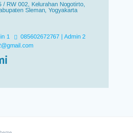
 / RW 002, Kelurahan Nogotirto,
bupaten Sleman, Yogyakarta
in 1
085602672767 | Admin 2
02@gmail.com
mi
Theme